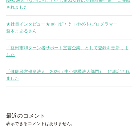
NPO法人ひなたぼっこが「しまね女性の活躍応援企業」 に登録
されました
★社員インタビュー★ ㈱ｺﾝﾋﾟｭｰﾀ･ｺﾝｻﾙﾀﾝﾄ /プログラマー
斎木まあるさん
「益田市UIターン者サポート宣言企業」として登録を更新しま
した
「健康経営優良法人 2026（中小規模法人部門）」に認定され
ました
最近のコメント
表示できるコメントはありません。