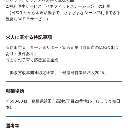
1.ネットフリックスを無料で視聴可能
2.福利厚生サービス「ベネフィットステーション」の利用
(日常生活から余暇活動まで、さまざまなシーンで利用できる
豊富なＷＥＢサービス）
求人に関する特記事項
☆益田市ＵＩターン者サポート宣言企業（益田市の奨励金制度
あり：要件あり）
☆ますだ子育て応援宣言企業
「働き方改革関連認定企業」「健康経営優良法人2025」
就業場所
〒698-0041 島根県益田市高津5丁目28番地16 ひょうま益田
本店
選考等