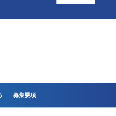
る
募集要項