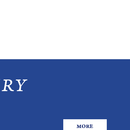
RY
MORE