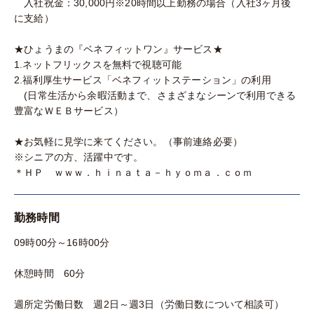
入社祝金：30,000円※20時間以上勤務の場合（入社3ヶ月後
に支給）
★ひょうまの『ベネフィットワン』サービス★
1.ネットフリックスを無料で視聴可能
2.福利厚生サービス「ベネフィットステーション」の利用
(日常生活から余暇活動まで、さまざまなシーンで利用できる
豊富なＷＥＢサービス）
★お気軽に見学に来てください。（事前連絡必要）
※シニアの方、活躍中です。
＊ＨＰ ｗｗｗ．ｈｉｎａｔａ－ｈｙｏｍａ．ｃｏｍ
勤務時間
09時00分～16時00分
休憩時間 60分
週所定労働日数 週2日～週3日（労働日数について相談可）