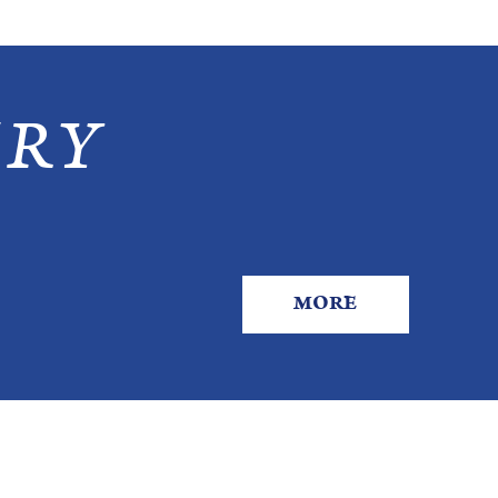
RY
MORE